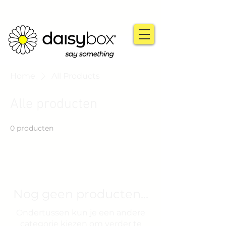
Home
All Products
Alle producten
0 producten
Nog geen producten...
Ondertussen kun je een andere
categorie kiezen om verder te