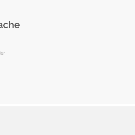
rache
er.