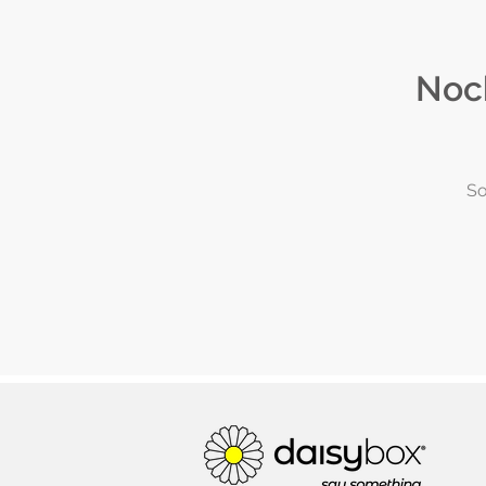
Noch
So