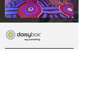
טלפון:
אוסטרליה:
1 300 801 248
ארה"ב:
+1 (302) 574-6250
אנחנו חברתיים
© 2024 Daisybox Australia Pty Ltd