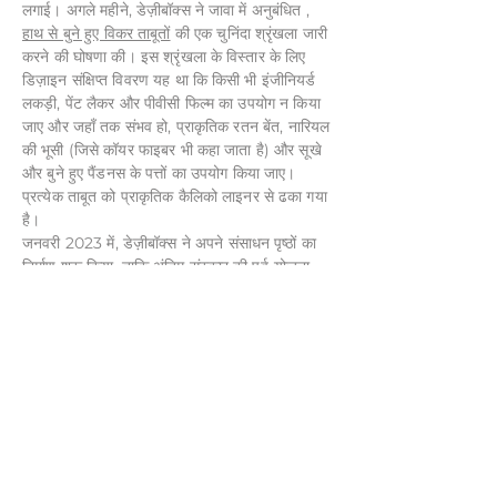
लगाई। अगले महीने, डेज़ीबॉक्स ने जावा में अनुबंधित
,
हाथ से बुने हुए विकर ताबूतों
की एक चुनिंदा श्रृंखला जारी
करने की घोषणा की। इस श्रृंखला के विस्तार के लिए
डिज़ाइन संक्षिप्त विवरण यह था कि किसी भी इंजीनियर्ड
लकड़ी, पेंट लैकर और पीवीसी फिल्म का उपयोग न किया
जाए और जहाँ तक संभव हो, प्राकृतिक रतन बेंत, नारियल
की भूसी (जिसे कॉयर फाइबर भी कहा जाता है) और सूखे
और बुने हुए पैंडनस के पत्तों का उपयोग किया जाए।
प्रत्येक ताबूत को प्राकृतिक कैलिको लाइनर से ढका गया
है।
जनवरी 2023 में, डेज़ीबॉक्स ने अपने संसाधन पृष्ठों का
निर्माण शुरू किया, ताकि अंतिम संस्कार की पूर्व-योजना
बनाने वाले लोगों को यह पता चल सके कि देखभाल करने
वाले व्यवस्थाकर्ताओं को कहाँ ढूँढना है और जीवन को
उचित रूप से मनाने के लिए आवश्यक सभी सेवाएँ कहाँ से
प्राप्त करनी हैं। उपयोगी लेखों का यह संग्रह फरवरी
2023 के मध्य में प्रकाशित होने वाला है।
डेज़ीबॉक्स ने ब्रांड एम्बेसडर नियुक्त करना भी शुरू कर
दिया है, ताकि समुदाय तक पहुंच कर उन्हें बताया जा सके
कि उन्हें अलंकृत ताबूतों का उपयोग करने की पारंपरिक
प्रथाओं का पालन करने की आवश्यकता नहीं है, जिन्हें