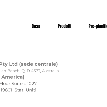
Casa
Prodotti
Pre-pianif
Pty Ltd (sede centrale)
gian Beach, QLD 4573, Australia
d America)
Floor Suite #1027,
9801, Stati Uniti