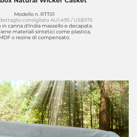
box Natural Wicker Casket
Modello n. RTT01
 dettaglio consigliato AU1.495 / US$975
o in canna d'India massello e decapata.
ene materiali sintetici come plastica,
MDF o resine di compensato.