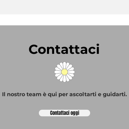
Contattaci
Il nostro team è qui per ascoltarti e guidarti.
Contattaci oggi