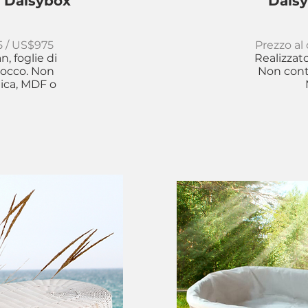
o Daisybox
Daisy
5 / US$975
Prezzo al
, foglie di
Realizzat
cocco. Non
Non conti
tica, MDF o