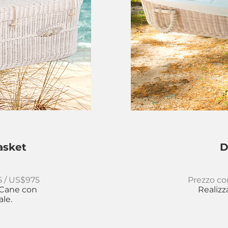
asket
D
5 / US$975
Prezzo co
 Cane con
Realizz
ale.