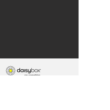
Telefono:
Australia:
1 300 801 248
Stati Uniti:
+1 (302) 574-6250